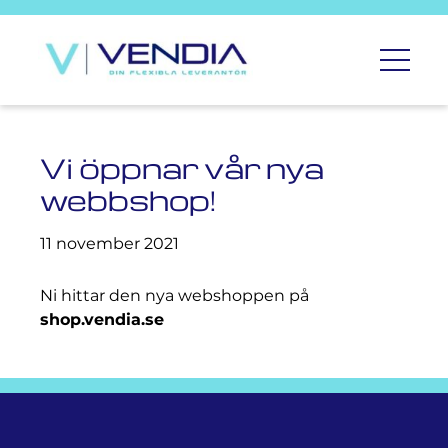
Vi öppnar vår nya
OM
webbshop!
OSS
11 november 2021
PRIVATE
Ni hittar den nya webshoppen på
LABEL
shop.vendia.se
SORTIMENT