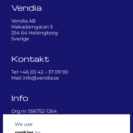
Vendia
KONTAKT
Vendia AB
Makadamgatan 5
PERSONAL
254 64 Helsingborg
Sverige
E-
Kontakt
HANDEL
Tel: +46 (0) 42 – 37 09 90
Mail:
info@vendia.se
SVENSKA
Info
Org.nr: 556752-1264
VAT no: SE556752126401
We use
Integritetspolicy
cookies
to